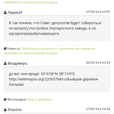
переработке органических отходов
ЛарисаТ
27/01/14 в 14:07
Я так поняла, что Совет депутатов будет собираться
по вопросу постройки Укупорочного завода, а не
мусороперерабатывающего.
Новость:
Публичное слушание о строительстве завода по
переработке органических отходов
Владимiръ
20/01/14 в 13:54
да вот они вроде: 55°6'58"N 38°13'9"E
http://wikimapia.org/22093704/ru/Бывшая-деревня-
Копьево
Фотография:
Вид из Доманки
Shastox
17/01/14 в 16:24