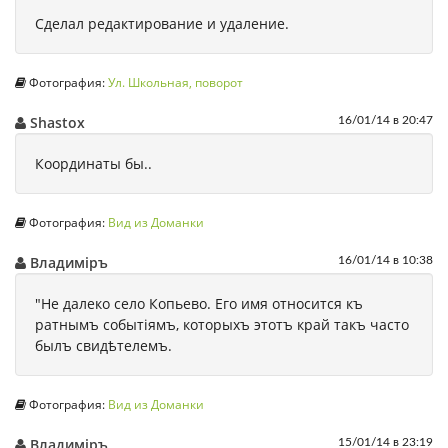
Сделал редактирование и удаление.
Фотография:
Ул. Школьная, поворот
Shastox
16/01/14 в 20:47
Координаты бы..
Фотография:
Вид из Доманки
Владимiръ
16/01/14 в 10:38
"Не далеко село Копьево. Его имя относится къ
ратнымъ событiямъ, которыхъ этотъ край такъ часто
былъ свидѣтелемъ.
Фотография:
Вид из Доманки
Владимiръ
15/01/14 в 23:19