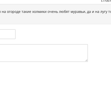
17/06/
 на огороде такие холмики очень любят муравьи, да и на лугу т