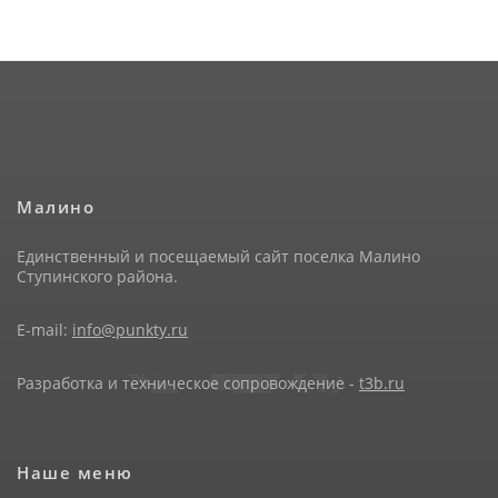
Малино
Единственный и посещаемый сайт поселка Малино
Ступинского района.
E-mail:
info@punkty.ru
Разработка и техническое сопровождение -
t3b.ru
Наше меню